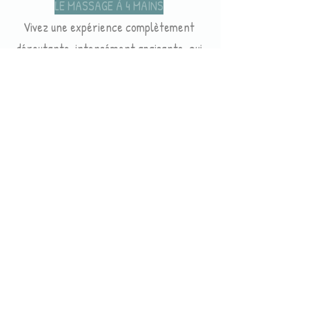
LE MASSAGE À 4 MAINS
Vivez une expérience complètement
déroutante, intensément apaisante, qui
désorienté le mental pour mieux plonger
le corps dans un lâcher-prise total.
Deux masseurs/masseuses expérimentés
se synchronisent pour vous offrir un
abandon absolu.
Tarif ?
160€ pour environ 45 minutes
Renseignements et réservation
sandrine.roussay@gmail.com
0u
06 80 65 46 90